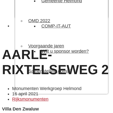
Gemeente Helmond
OMD 2022
COMP-IT-AUT
Voorgaande jaren
AARLE-
Wilt u sponsor worden?
RIXTELSEWEG 2
Samenstelling comité
Monumenten Werkgroep Helmond
16 april 2021
Rijksmonumenten
Villa Den Zwaluw