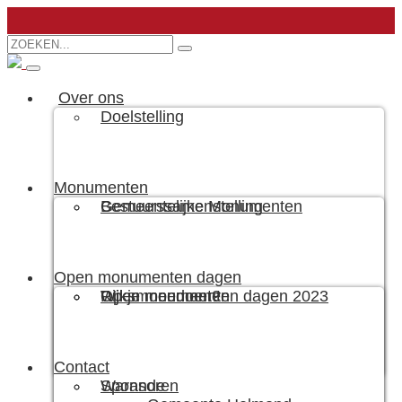
Over ons
Doelstelling
Monumenten
Bestuurssamenstelling
Gemeentelijke Monumenten
Open monumenten dagen
Wil je meedoen?
Rijksmonumenten
Open monumenten dagen 2023
Contact
Sponsoren
Warande