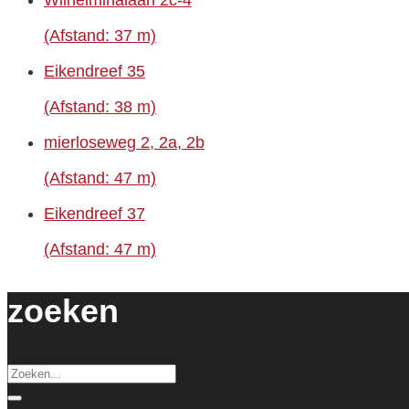
(Afstand: 37 m)
Eikendreef 35
(Afstand: 38 m)
mierloseweg 2, 2a, 2b
(Afstand: 47 m)
Eikendreef 37
(Afstand: 47 m)
zoeken