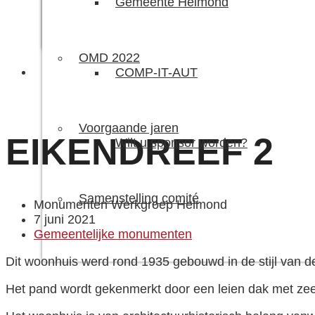
Gemeente Helmond
OMD 2022
COMP-IT-AUT
Voorgaande jaren
EIKENDREEF 2
Wilt u sponsor worden?
Samenstelling comité
Monumenten Werkgroep Helmond
7 juni 2021
Gemeentelijke monumenten
Dit woonhuis werd rond 1935 gebouwd in de stijl van 
Het pand wordt gekenmerkt door een leien dak met zeer