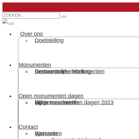
Over ons
Doelstelling
Monumenten
Bestuurssamenstelling
Gemeentelijke Monumenten
Open monumenten dagen
Wil je meedoen?
Rijksmonumenten
Open monumenten dagen 2023
Contact
Sponsoren
Warande