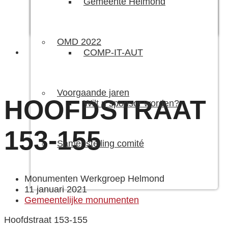
Gemeente Helmond
OMD 2022
COMP-IT-AUT
Voorgaande jaren
HOOFDSTRAAT
Wilt u sponsor worden?
153-155
Samenstelling comité
Monumenten Werkgroep Helmond
11 januari 2021
Gemeentelijke monumenten
Hoofdstraat 153-155