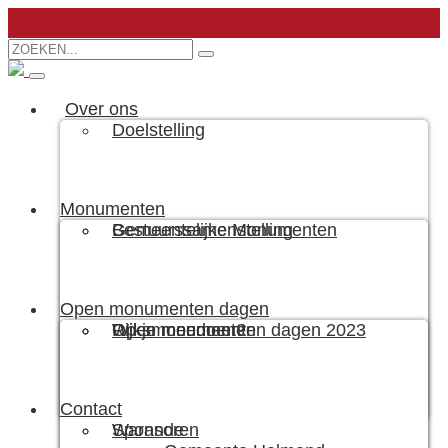
Over ons
Doelstelling
Monumenten
Bestuurssamenstelling
Gemeentelijke Monumenten
Open monumenten dagen
Wil je meedoen?
Rijksmonumenten
Open monumenten dagen 2023
Contact
Sponsoren
Warande