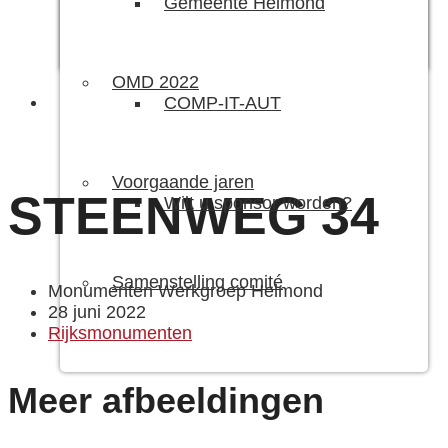
Gemeente Helmond
OMD 2022
COMP-IT-AUT
Voorgaande jaren
STEENWEG 34
Wilt u sponsor worden?
Samenstelling comité
Monumenten Werkgroep Helmond
28 juni 2022
Rijksmonumenten
Meer afbeeldingen