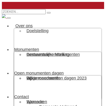
Over ons
Doelstelling
Monumenten
Bestuurssamenstelling
Gemeentelijke Monumenten
Open monumenten dagen
Wil je meedoen?
Rijksmonumenten
Open monumenten dagen 2023
Contact
Sponsoren
Warande