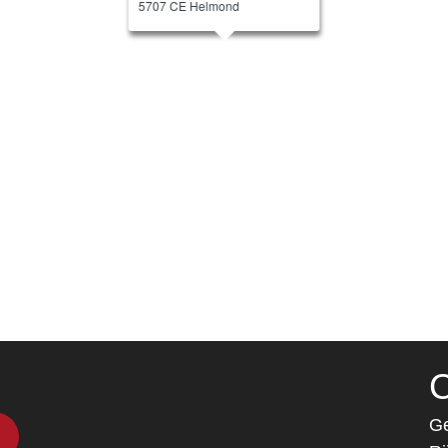
5707 CE Helmond
C
Ge